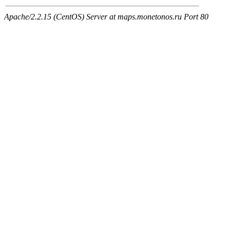
Apache/2.2.15 (CentOS) Server at maps.monetonos.ru Port 80