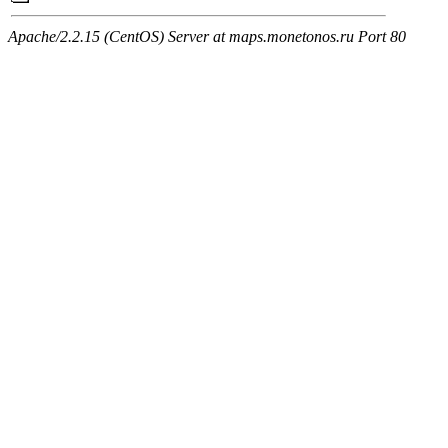
Apache/2.2.15 (CentOS) Server at maps.monetonos.ru Port 80