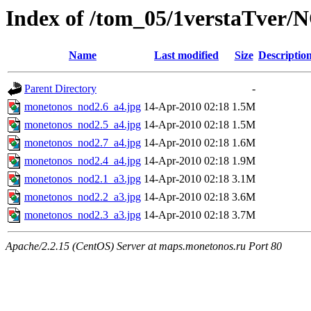
Index of /tom_05/1verstaTver
Name
Last modified
Size
Descriptio
Parent Directory
-
monetonos_nod2.6_a4.jpg
14-Apr-2010 02:18
1.5M
monetonos_nod2.5_a4.jpg
14-Apr-2010 02:18
1.5M
monetonos_nod2.7_a4.jpg
14-Apr-2010 02:18
1.6M
monetonos_nod2.4_a4.jpg
14-Apr-2010 02:18
1.9M
monetonos_nod2.1_a3.jpg
14-Apr-2010 02:18
3.1M
monetonos_nod2.2_a3.jpg
14-Apr-2010 02:18
3.6M
monetonos_nod2.3_a3.jpg
14-Apr-2010 02:18
3.7M
Apache/2.2.15 (CentOS) Server at maps.monetonos.ru Port 80